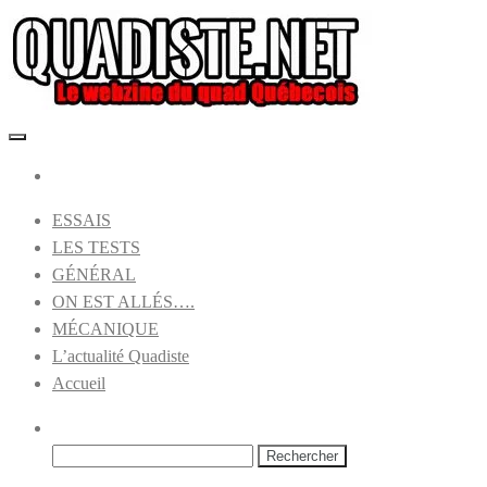
Skip
to
the
content
Le Webzine du Quad
Quadiste.net
ESSAIS
LES TESTS
GÉNÉRAL
ON EST ALLÉS….
MÉCANIQUE
L’actualité Quadiste
Accueil
Rechercher :