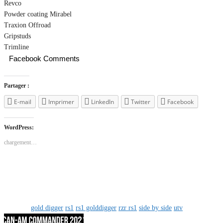
Revco
Powder coating Mirabel
Traxion Offroad
Gripstuds
Trimline
Facebook Comments
Partager :
E-mail
Imprimer
LinkedIn
Twitter
Facebook
WordPress:
chargement…
Catégorie
ESSAIS
MÉCANIQUE
Mots-clés
gold digger
rs1
rs1 golddigger
rzr rs1
side by side
utv