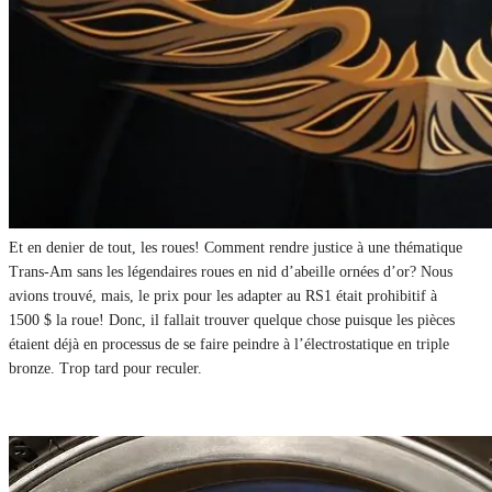
Et en denier de tout, les roues! Comment rendre justice à une thématique
Trans-Am sans les légendaires roues en nid d’abeille ornées d’or? Nous
avions trouvé, mais, le prix pour les adapter au RS1 était prohibitif à
1500 $ la roue! Donc, il fallait trouver quelque chose puisque les pièces
étaient déjà en processus de se faire peindre à l’électrostatique en triple
bronze. Trop tard pour reculer.